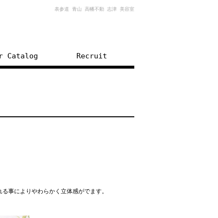
表参道 青山 高幡不動 志津 美容室
r Catalog
Recruit
れる事によりやわらかく立体感がでます。