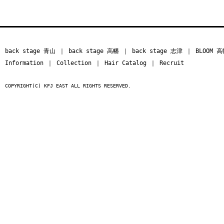
back stage 青山
｜
back stage 高幡
｜
back stage 志津
｜
BLOOM 
Information
｜
Collection
｜
Hair Catalog
｜
Recruit
COPYRIGHT(C) KFJ EAST ALL RIGHTS RESERVED.