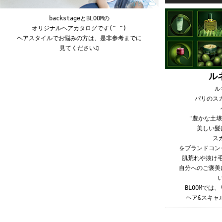
backstageとBLOOMの
オリジナルヘアカタログです(^ ^)
ヘアスタイルでお悩みの方は、是非参考までに
見てください♫
ル
ル
パリのス
"豊かな土
美しい髪
ス
をブランドコン
肌荒れや抜け
自分へのご褒美
BLOOMで
ヘア&スキャ