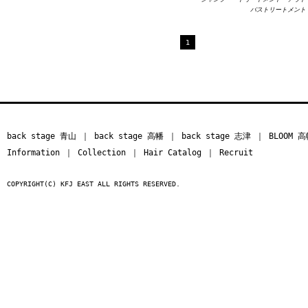
バストリートメント
1
back stage 青山
｜
back stage 高幡
｜
back stage 志津
｜
BLOOM 
Information
｜
Collection
｜
Hair Catalog
｜
Recruit
COPYRIGHT(C) KFJ EAST ALL RIGHTS RESERVED.