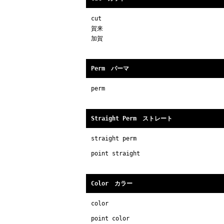
cut
賀来
加賀
Perm パーマ
perm
Straight Perm ストレート
straight perm
point straight
Color カラー
color
point color