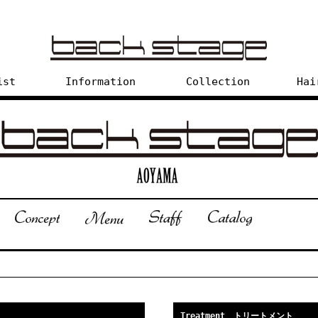
ist
Information
Collection
Hai
Treatment トリートメント