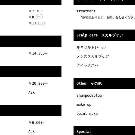
￥7,700
treatment
￥8,250
*
数種類あります。お問い合わせくださ
￥11,000
Scalp care スカルプケア
ルネフルトレール
￥14,300～
メンズスカルプケア
クイックスパ
￥20,900～
Other その他
Ask
shampoo&blow
make up
point make
￥6,600～
Ask
Special