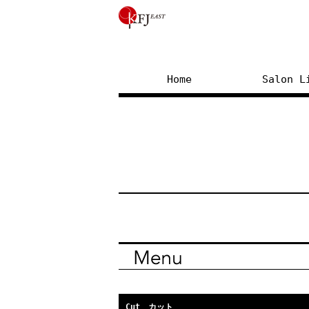
Home
Salon L
Cut カット